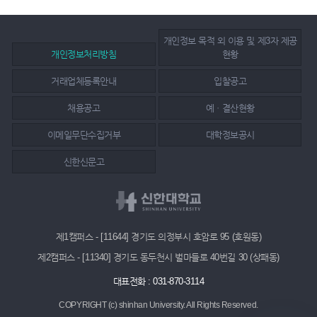
개인정보 목적 외 이용 및 제3자 제공
개인정보처리방침
현황
거래업체등록안내
입찰공고
채용공고
예ㆍ결산현황
이메일무단수집거부
대학정보공시
신한신문고
제1캠퍼스 - [11644] 경기도 의정부시 호암로 95 (호원동)
제2캠퍼스 - [11340] 경기도 동두천시 벌마들로 40번길 30 (상패동)
대표전화 : 031-870-3114
COPYRIGHT (c) shinhan University.
All Rights Reserved.