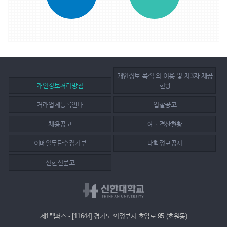
개인정보 목적 외 이용 및 제3자 제공
개인정보처리방침
현황
거래업체등록안내
입찰공고
채용공고
예ㆍ결산현황
이메일무단수집거부
대학정보공시
신한신문고
제1캠퍼스 - [11644] 경기도 의정부시 호암로 95 (호원동)