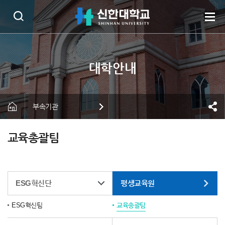
부속기관
교육총괄팀
ESG혁신단
평생교육원
ESG혁신팀
교육총괄팀