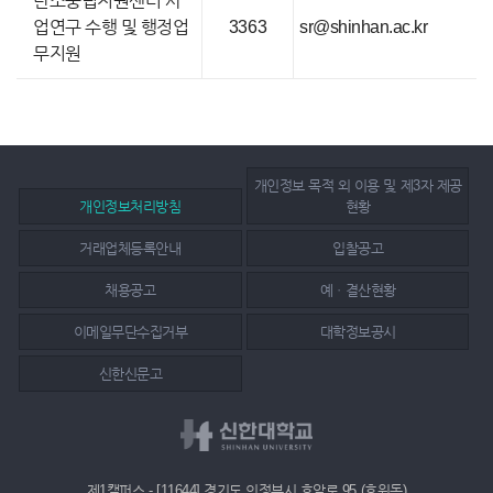
탄소중립지원센터 사
업연구 수행 및 행정업
3363
sr@shinhan.ac.kr
무지원
개인정보 목적 외 이용 및 제3자 제공
개인정보처리방침
현황
거래업체등록안내
입찰공고
채용공고
예ㆍ결산현황
이메일무단수집거부
대학정보공시
신한신문고
제1캠퍼스 - [11644] 경기도 의정부시 호암로 95 (호원동)